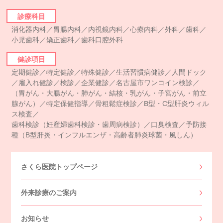
診療科目
消化器内科／胃腸内科／内視鏡内科／心療内科／外科／歯科／
小児歯科／矯正歯科／歯科口腔外科
健診項目
定期健診／特定健診／特殊健診／生活習慣病健診／人間ドック
／雇入れ健診／検診／企業健診／名古屋市ワンコイン検診／
（胃がん・大腸がん・肺がん・結核・乳がん・子宮がん・前立
腺がん）／特定保健指導／骨粗鬆症検診／B型・C型肝炎ウィル
ス検査／
歯科検診（妊産婦歯科検診・歯周病検診）／口臭検査／予防接
種（B型肝炎・インフルエンザ・高齢者肺炎球菌・風しん）
さくら医院トップページ
外来診療のご案内
お知らせ