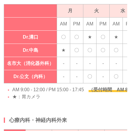
月
火
水
AM
PM
AM
PM
AM
P
Dr.溝口
〇
〇
★
〇
★
-
Dr.中島
★
〇
〇
〇
〇
名市大（消化器外科）
-
-
-
-
-
-
Dr.公文（内科）
-
-
〇
-
〇
-
AM 9:00 - 12:00 / PM 15:00 - 17:45
（受付時間 AM 8:50 - 
★：胃カメラ
心療内科・神経内科外来