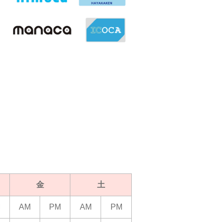
金
土
M
AM
PM
AM
PM