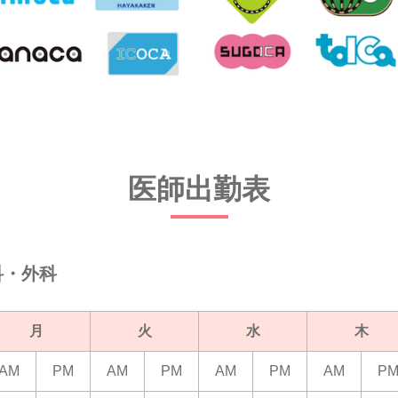
医師出勤表
科・外科
月
火
水
木
AM
PM
AM
PM
AM
PM
AM
P