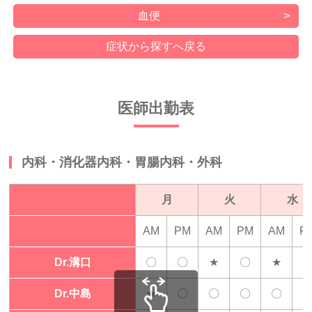
血便
症状から探すへ戻る
医師出勤表
内科・消化器内科・胃腸内科・外科
月
火
水
AM
PM
AM
PM
AM
P
Dr.溝口
〇
〇
★
〇
★
-
Dr.中島
★
〇
〇
〇
〇