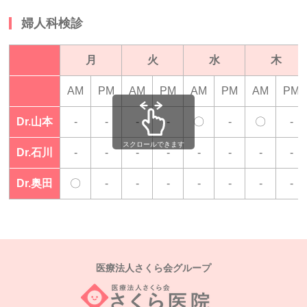
婦人科検診
月
火
水
木
AM
PM
AM
PM
AM
PM
AM
PM
Dr.山本
-
-
-
-
〇
-
〇
-
スクロールできます
Dr.石川
-
-
-
-
-
-
-
-
Dr.奥田
〇
-
-
-
-
-
-
-
医療法人さくら会グループ